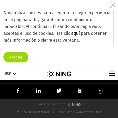
R Template
Producto
Ning utiliza cookies para asegurar la mejor experiencia
en la página web y garantizar un rendimiento
impecable. Al continuar utilizando está págia web,
Recursos
aceptas el uso de cookies. Haz clic
aquí
para obtener
más información o cierra esta ventana.
Servicio de Atención al Cliente
Aceptar
Empresa
ESP
ESP
Desarrollado por
Política de Privacidad
Crear sitios web comerciales