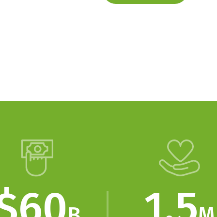
1,5
$60
M
B